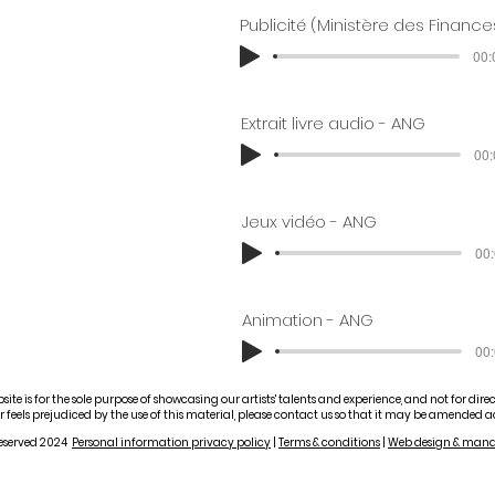
00:
Extrait livre audio - ANG
00:
Jeux vidéo - ANG
00:
Animation - ANG
00:
ite is for the sole purpose of showcasing our artists' talents and experience, and not for dir
 feels prejudiced by the use of this material, please contact us so that it may be amended a
 reserved 2024
Personal information privacy policy
|
Terms & conditions
|
Web design & man