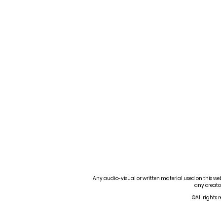
Any audio-visual or written material used on this webs
any creator
©All rights