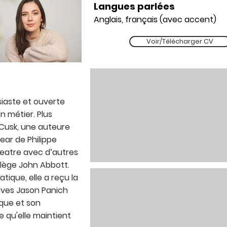
Langues parlées
Anglais, français (avec accent)
Voir/Télécharger CV
iaste et ouverte
 métier. Plus
 Cusk, une auteure
Year de Philippe
heatre avec d’autres
llège John Abbott.
ique, elle a reçu la
ves Jason Panich
que et son
 qu'elle maintient