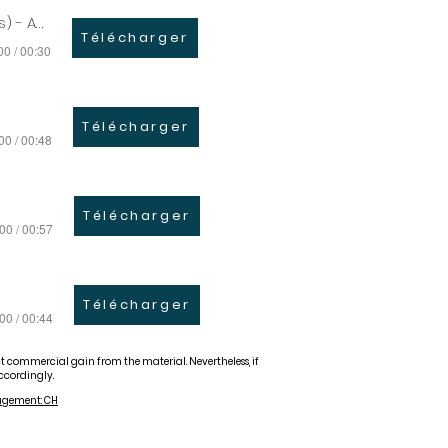
Publicité (Ministère des Finances) - ANG
Télécharger
00 / 00:30
Télécharger
00 / 00:48
Télécharger
00 / 00:57
Télécharger
00 / 00:44
ect commercial gain from the material. Nevertheless, if
ccordingly.
agement: CH