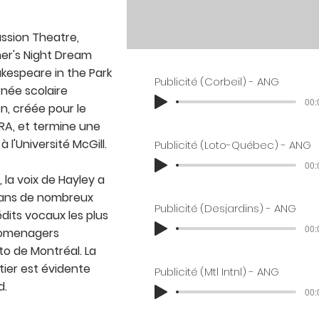
ussion Theatre,
er's Night Dream
akespeare in the Park
Publicité (Corbeil) - ANG
rnée scolaire
00:
n, créée pour le
RA, et termine une
à l'Université McGill.
Publicité (Loto-Québec) - ANG
00:
la voix de Hayley a
ans de nombreux
Publicité (Desjardins) - ANG
édits vocaux les plus
00:
tromenagers
to de Montréal. La
ier est évidente
Publicité (Mtl Intnl) - ANG
d.
00: