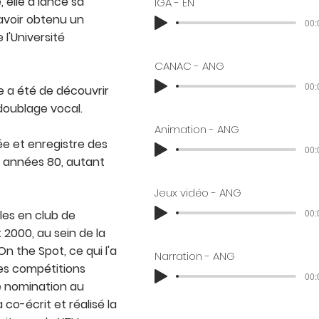
 elle a lancé sa
IGA - EN
 avoir obtenu un
00:
l'Université
CANAC - ANG
00:
le a été de découvrir
doublage vocal.
Animation - ANG
e et enregistre des
00:
s années 80, autant
Jeux vidéo - ANG
00:
les en club de
2000, au sein de la
n the Spot, ce qui l'a
Narration - ANG
es compétitions
00:
ne nomination au
co-écrit et réalisé la