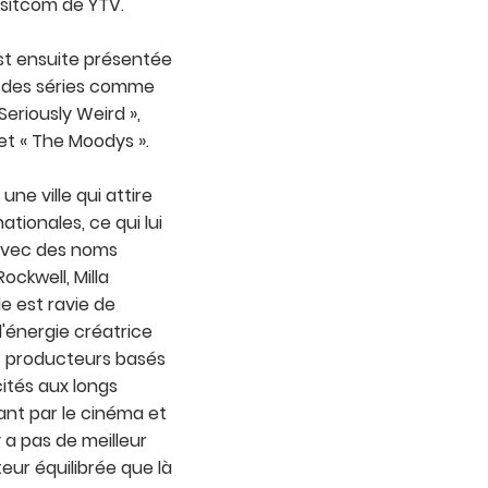
e sitcom de YTV.
est ensuite présentée
ns des séries comme
Seriously Weird »,
et « The Moodys ».
une ville qui attire
tionales, ce qui lui
 avec des noms
ckwell, Milla
e est ravie de
 l'énergie créatrice
et producteurs basés
ités aux longs
nt par le cinéma et
’y a pas de meilleur
teur équilibrée que là