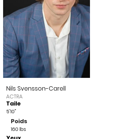
Nils Svensson-Carell
ACTRA
Taile
5'10"
Poids
160 lbs
Yeux