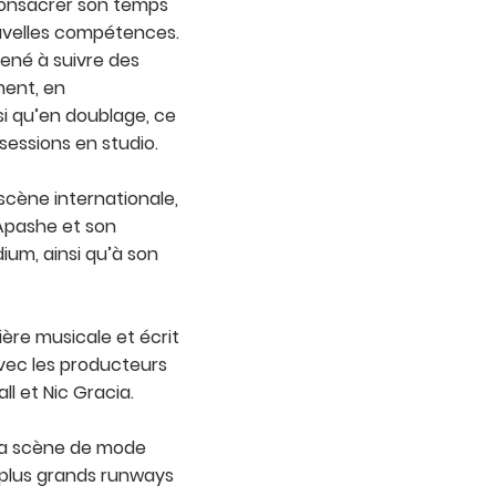
 consacrer son temps
uvelles compétences.
mené à suivre des
ment, en
i qu’en doublage, ce
 sessions en studio.
 scène internationale,
 Apashe et son
ium, ainsi qu’à son
ière musicale et écrit
vec les producteurs
 et Nic Gracia.
r la scène de mode
s plus grands runways