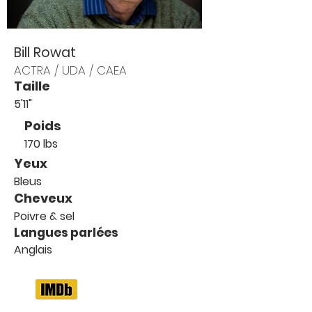
Bill Rowat
ACTRA / UDA / CAEA
Taille
5'11"
Poids
170 lbs
Yeux
Bleus
Cheveux
Poivre & sel
Langues parlées
Anglais