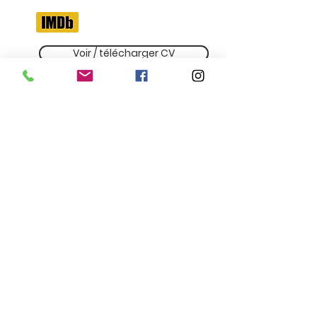
Voir / télécharger CV
Tout matériel audiovisuel ou écrit utilisé sur ce site
internet est dans le seul but de mettre en valeur les
talents et l'expérience de nos artistes, et non pour
un gain commercial direct du matériel. Néanmoins,
si un créateur se sent lésé par l'utilisation de ce
matériel, veuillez nous contacter afin qu'il puisse
être modifié en conséquence.