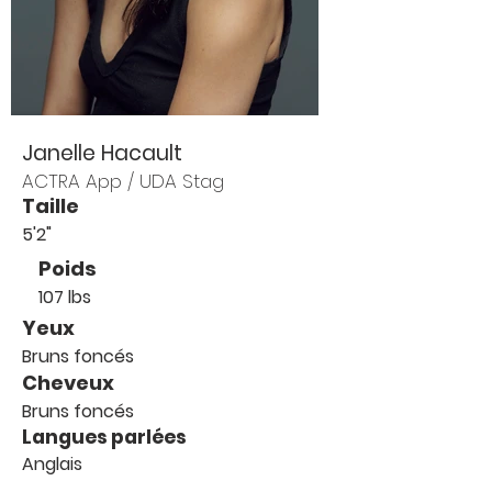
Janelle Hacault
ACTRA App / UDA Stag
Taille
5'2"
Poids
107 lbs
Yeux
Bruns foncés
Cheveux
Bruns foncés
Langues parlées
Anglais