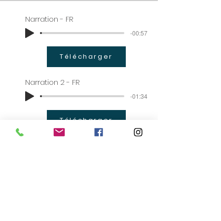
Narration - FR
-00:57
Télécharger
Narration 2 - FR
-01:34
Télécharger
BIO
Olivier a toujours trouvé que
l'apprentissage se faisait mieux
quand les leçons étaient
camouflées dans une histoire
prenante. Le système scolaire et lui