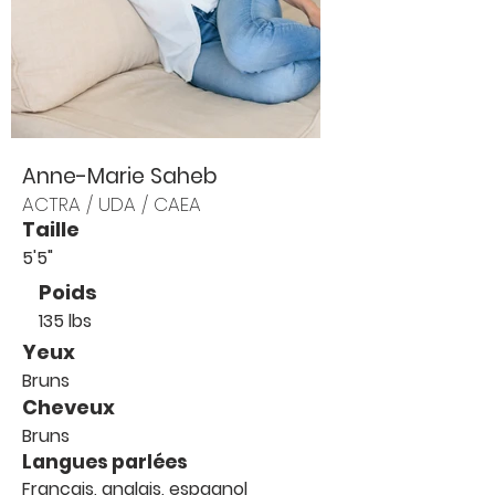
Anne-Marie Saheb
ACTRA / UDA / CAEA
Taille
5'5"
Poids
135 lbs
Yeux
Bruns
Cheveux
Bruns
Langues parlées
Français, anglais, espagnol