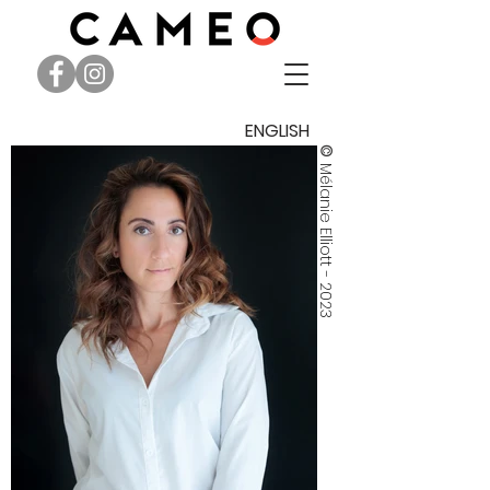
ENGLISH
©
Mélanie Elliott - 2023