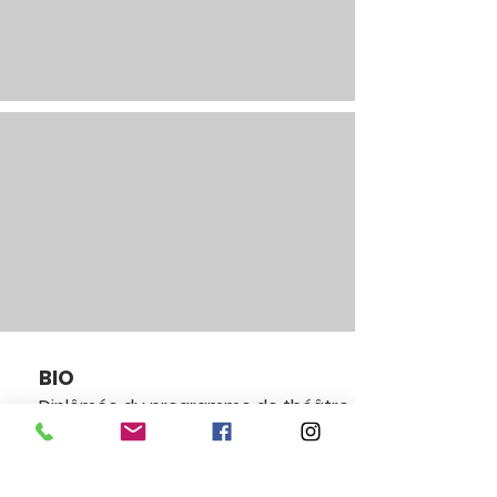
BIO
Diplômée du programme de théâtre
professionnel du Collège Dawson,
Anne-Marie travaille en français
ainsi qu’en anglais au théâtre, au